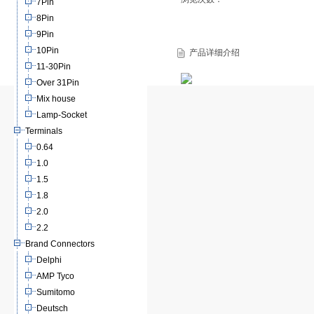
7Pin
8Pin
9Pin
10Pin
产品详细介绍
11-30Pin
Over 31Pin
Mix house
Lamp-Socket
Terminals
0.64
1.0
1.5
1.8
2.0
2.2
Brand Connectors
Delphi
AMP Tyco
Sumitomo
Deutsch