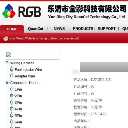
QuanCai
NEWS
PRODUCTS
SUPPORT
QU
HOME
Site News:
Website is being updated, so stay tuned!
Wiring Harness
Fuel Injector Wire
Adapter Wire
产品名称：DJ7035-1.2-21
Connectors House
产品编号：99
1Pin
产品型号：99
2Pin
市场价格：99元/件
3Pin
批发价格：99元/件
4Pin
更新时间：2021.04.29
5Pin
出品单位：
6Pin
浏览次数：