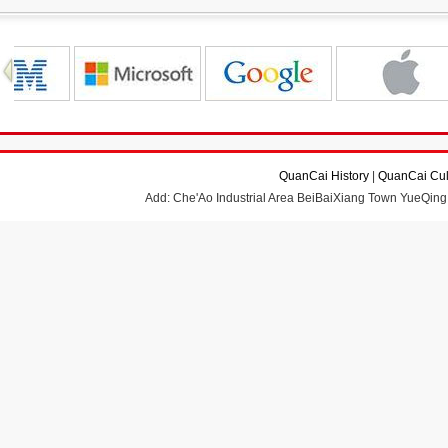
QuanCai History
|
QuanCai Cul
Add: Che'Ao Industrial Area BeiBaiXiang Town YueQing