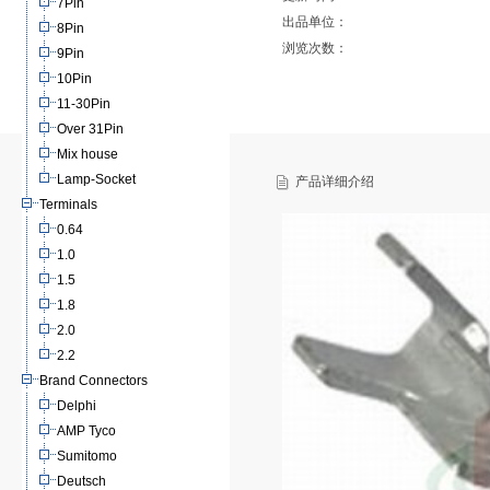
7Pin
出品单位：
8Pin
浏览次数：
9Pin
10Pin
11-30Pin
Over 31Pin
Mix house
Lamp-Socket
产品详细介绍
Terminals
0.64
1.0
1.5
1.8
2.0
2.2
Brand Connectors
Delphi
AMP Tyco
Sumitomo
Deutsch