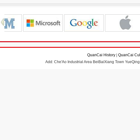
QuanCai History
|
QuanCai Cul
Add: Che'Ao Industrial Area BeiBaiXiang Town YueQing