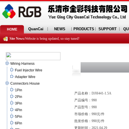
QuanCai
NEWS
PRODUCTS
SUPPORT
QU
HOME
Site News:
Website is being updated, so stay tuned!
Wiring Harness
Fuel Injector Wire
Adapter Wire
Connectors House
1Pin
产品名称：DJH441-1.5A
2Pin
产品编号：990
3Pin
产品型号：990
4Pin
市场价格：990元/件
5Pin
批发价格：990元/件
6Pin
更新时间：2021.04.29